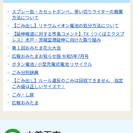
スプレー缶・カセットボンベ，使い切りライターの廃棄
方法について
【ごみ出し】リチウムイオン電池の処分方法について
【延伸報道に対する市長コメント】TX（つくばエクスプ
レス）水戸・茨城空港延伸に向けた取り組み
第１回おみたま花火大会
広報おみたまお知らせ版 令和5年7月号
ボタン電池 / 小型充電式電池 リサイクル
ごみ分別辞典
【ごみ出し】ルール違反のごみは回収できません 指定
ごみ袋は正しいサイズで！
ごみ・し尿
広報おみたま