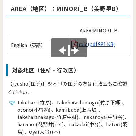
AREA（地区）：MINORI
_
B（美野里B）
AREA:MINORI_B
rule(pdf 981 KB)
English（英語）
B
対象地区（住所・行政区）
【jyusho(住所)】※＊印の住所の方は行政区もご確認
ください。
takehara(竹原)、takeharashimogo(竹原下郷)、
osono(小曽納)、kamibaba(上馬場)、
takeharanakago(竹原中郷)、nakanoya(中野谷)、
hananoi(花野井)
(
＊
)
、nakadai(中台)、hatori(
羽
鳥)、oya(大谷)
(
＊
)