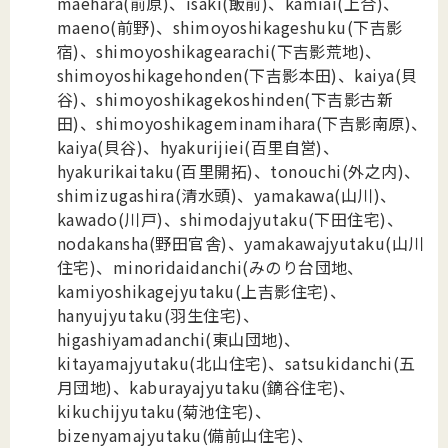
maehara(前原)、isaki(飯前)、kamiai(上合)、
maeno(前野)、shimoyoshikageshuku(下吉影
宿)、shimoyoshikagearachi(下吉影荒地)、
shimoyoshikagehonden(下吉影本田)、kaiya(貝
谷)、shimoyoshikagekoshinden(下吉影古新
田)、shimoyoshikageminamihara(下吉影南原)、
kaiya(貝谷)、hyakurijiei(百里自営)、
hyakurikaitaku(百里開拓)、tonouchi(外之内)、
shimizugashira(清水頭)、yamakawa(山川)、
kawado(川戸)、shimodajyutaku(下田住宅)、
nodakansha(野田官舎)、yamakawajyutaku(山川
住宅)、minoridaidanchi(みのり台団地、
kamiyoshikagejyutaku(上吉影住宅)、
hanyujyutaku(羽生住宅)、
higashiyamadanchi(東山団地)、
kitayamajyutaku(北山住宅)、satsukidanchi(五
月団地)、kaburayajyutaku(鏑谷住宅)、
kikuchijyutaku(菊池住宅)、
bizenyamajyutaku(備前山住宅)、