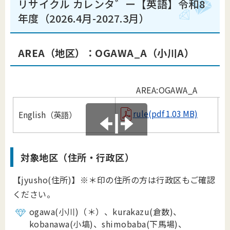
リサイクル カレンタ゛ー【英語】令和8
年度（2026.4月-2027.3月）
AREA（地区）：OGAWA
_
A（小川A）
AREA:OGAWA_A
rule(pdf 1.03 MB)
English（英語）
B
対象地区（住所・行政区）
【jyusho(住所)】※＊印の住所の方は行政区もご確認
ください。
ogawa(小川)（＊）、kurakazu(倉数)、
kobanawa(小塙)、shimobaba(下馬場)、