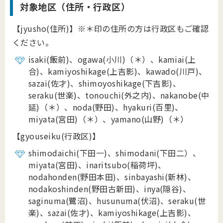
対象地区（住所・行政区）
【jyusho(住所)】※＊印の住所の方は行政区もご確認
ください。
isaki(飯前)、ogawa(小川)（＊）、kamiai(上
合)、kamiyoshikage(上吉影)、kawado(川戸)、
sazai(佐才)、shimoyoshikage(下吉影)、
seraku(世楽)、tonouchi(外之内)、nakanobe(中
延)（＊）、noda(野田)、hyakuri(百里)、
miyata(宮田)（＊）、yamano(山野)（＊）
【gyouseiku(行政区)】
shimodaichi(下田一)、shimodani(下田二）、
miyata(宮田)、inaritsubo(稲荷坪)、
nodahonden(野田本田)、sinbayashi(新林)、
nodakoshinden(野田古新田)、inya(隠谷)、
saginuma(鷺沼)、husunuma(伏沼)、seraku(世
楽)、sazai(佐才)、kamiyoshikage(上吉影)、