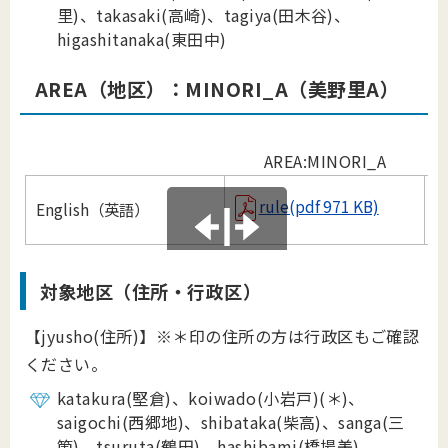
里)、takasaki(高崎)、tagiya(田木谷)、
higashitanaka(東田中)
AREA（地区）：MINORI
_
A（美野里A）
AREA:MINORI_A
rule(pdf 971 KB)
English（英語）
B
対象地区（住所・行政区）
【jyusho(住所)】※＊印の住所の方は行政区もご確認
ください。
katakura(堅倉)、koiwado(小岩戸)
(
＊
)
、
saigochi(西郷地)、shibataka(柴高)、sanga(三
箇)、tsuruta(鶴田)、hashibami(橋場美)、