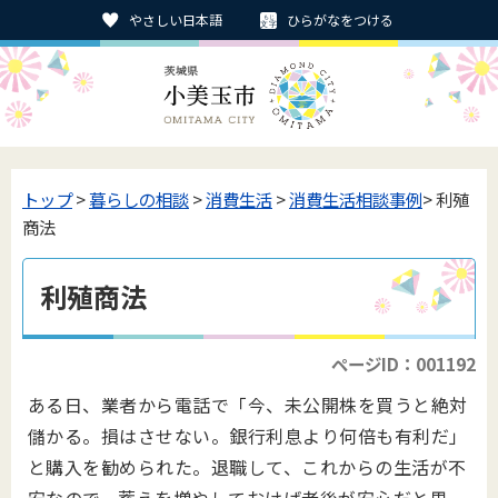
やさしい日本語
ひらがなをつける
トップ
>
暮らしの相談
>
消費生活
>
消費生活相談事例
> 利殖
商法
利殖商法
ページID：001192
ある日、業者から電話で「今、未公開株を買うと絶対
儲かる。損はさせない。銀行利息より何倍も有利だ」
と購入を勧められた。退職して、これからの生活が不