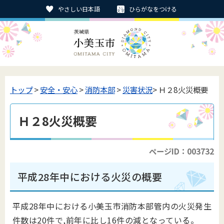
やさしい日本語
ひらがなをつける
トップ
>
安全・安心
>
消防本部
>
災害状況
> Ｈ２8火災概要
Ｈ２8火災概要
ページID：003732
平成28年中における火災の概要
平成28年中における小美玉市消防本部管内の火災発生
件数は20件で,前年に比し16件の減となっている。