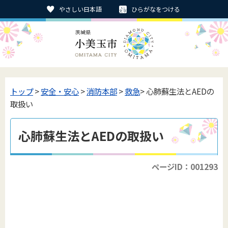
やさしい日本語
ひらがなをつける
トップ
>
安全・安心
>
消防本部
>
救急
> 心肺蘇生法とAEDの
取扱い
心肺蘇生法とAEDの取扱い
ページID：001293