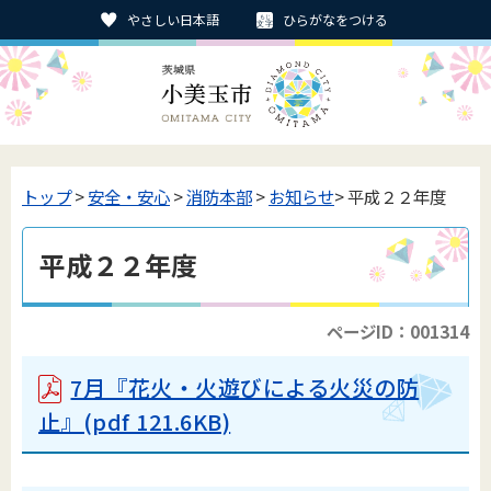
やさしい日本語
ひらがなをつける
トップ
>
安全・安心
>
消防本部
>
お知らせ
> 平成２２年度
平成２２年度
ページID：001314
7月『花火・火遊びによる火災の防
止』
(pdf 121.6KB)