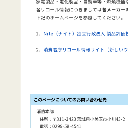
家電製品・電化製品・自動車等・燃焼機器
各リコール情報につきましては
各メーカー
下記のホームページを参照してください。
1．
Nite（ナイト）独立行政法人 製品評
2．
消費者庁リコール情報サイト（新しい
このページについてのお問い合わせ先
消防本部
住所：
〒311-3423 茨城県小美玉市小川43-2
電話：
0299-58-4541