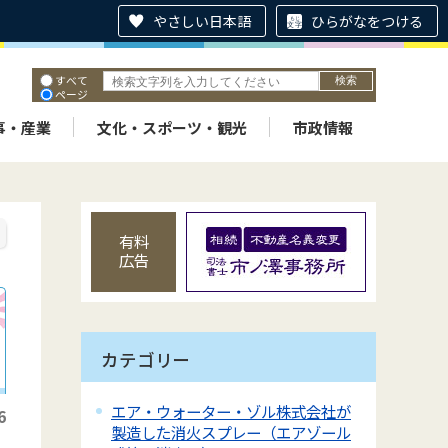
やさしい日本語
ひらがなをつける
すべて
ページ
PDF
ID
事・産業
文化・スポーツ・観光
市政情報
有料
広告
カテゴリー
エア・ウォーター・ゾル株式会社が
6
製造した消火スプレー（エアゾール