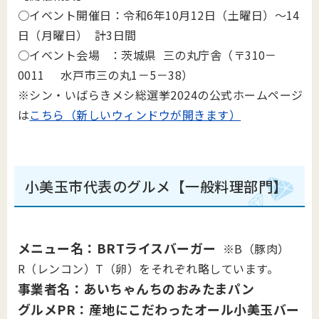
○イベント開催日：令和6年10月12日（土曜日）～14
日（月曜日） 計3日間
○イベント会場 ：茨城県 三の丸庁舎（〒310－
0011 水戸市三の丸1－5－38）
※シン・いばらきメシ総選挙2024の公式ホームページ
は
こちら（新しいウィンドウが開きます）
小美玉市代表のグルメ【一般料理部門】
メニュー名：BRTライスバーガー
※B（豚肉）
R（レンコン）T（卵）をそれぞれ略しています。
事業者名：あいちゃんちのおみたまパン
グルメPR：産地にこだわったオール小美玉バー