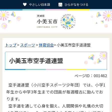
やさしい日本語
ひらがなをつける
トップ
>
スポーツ
>
体育協会
> 小美玉市空手道連盟
小美玉市空手道連盟
ページID：001462
空手道連盟（小川空手スポーツ少年団）では、小学1
年生から中学3年生までの団員が毎週稽古に励んでお
ります。
空手道を通して心身を鍛え、人間関係や礼儀の大切