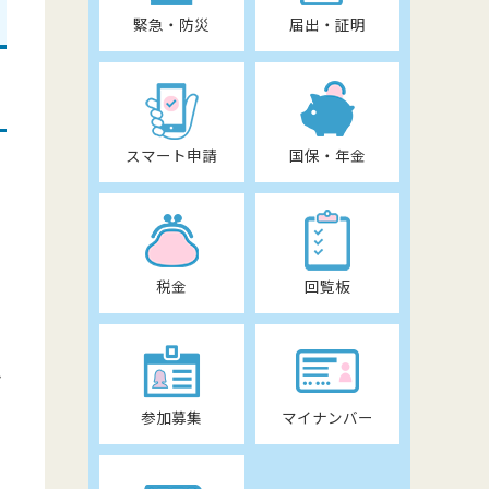
緊急・防災
届出・証明
スマート申請
国保・年金
税金
回覧板
き
参加募集
マイナンバー