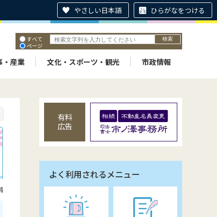
やさしい日本語
ひらがなをつける
すべて
ページ
PDF
ID
事・産業
文化・スポーツ・観光
市政情報
有料
広告
よく利用されるメニュー
4