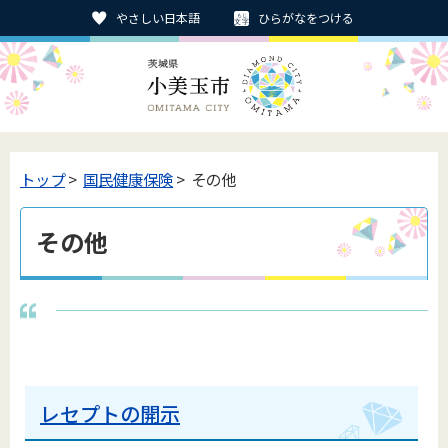
やさしい日本語
ひらがなをつける
トップ
>
国民健康保険
> その他
その他
レセプトの開示