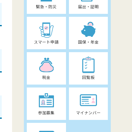
緊急・防災
届出・証明
スマート申請
国保・年金
税金
回覧板
参加募集
マイナンバー