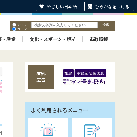
やさしい日本語
ひらがなをつける
すべて
ページ
PDF
ID
事・産業
文化・スポーツ・観光
市政情報
有料
広告
よく利用されるメニュー
4