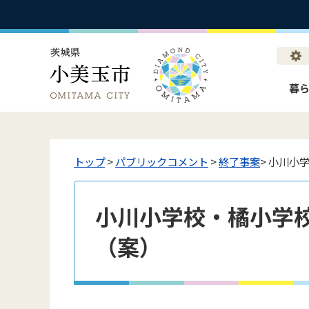
暮
トップ
>
パブリックコメント
>
終了事案
> 小川小
小川小学校・橘小学
（案）