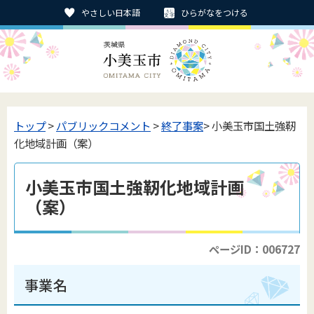
やさしい日本語
ひらがなをつける
トップ
>
パブリックコメント
>
終了事案
> 小美玉市国土強靭
化地域計画（案）
小美玉市国土強靭化地域計画
（案）
ページID：006727
事業名