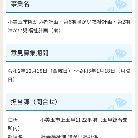
事業名
小美玉市障がい者計画・第6期障がい福祉計画・第2期
障がい児福祉計画（案）
意見募集期間
令和
2
年
12
月
18
日（金曜日）～
令和
3
年
1
月
18
日（月曜
日）
担当課（問合せ）
住所
小美玉市上玉里1122番地（玉里総合支
所内）
部課名
社会福祉課 障がい福祉係