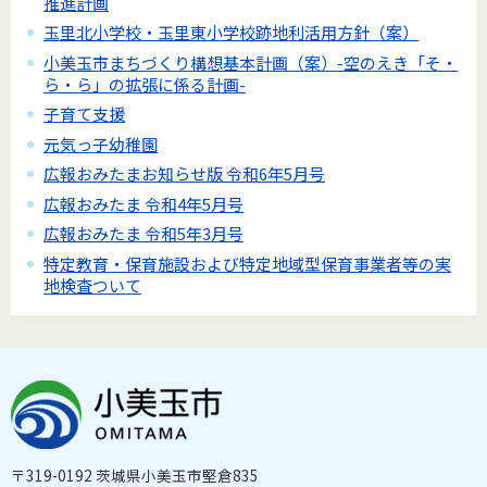
推進計画
玉里北小学校・玉里東小学校跡地利活用方針（案）
小美玉市まちづくり構想基本計画（案）-空のえき「そ・
ら・ら」の拡張に係る計画-
子育て支援
元気っ子幼稚園
広報おみたまお知らせ版 令和6年5月号
広報おみたま 令和4年5月号
広報おみたま 令和5年3月号
特定教育・保育施設および特定地域型保育事業者等の実
地検査ついて
〒319-0192 茨城県小美玉市堅倉835