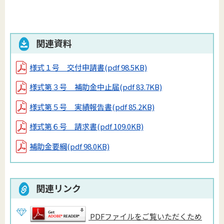
関連資料
様式１号 交付申請書
(pdf 98.5KB)
様式第３号 補助金中止届
(pdf 83.7KB)
様式第５号 実績報告書
(pdf 85.2KB)
様式第６号 請求書
(pdf 109.0KB)
補助金要綱
(pdf 98.0KB)
関連リンク
PDFファイルをご覧いただくため