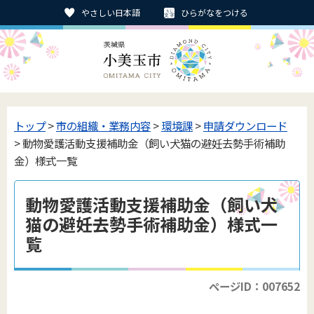
やさしい日本語
ひらがなをつける
トップ
>
市の組織・業務内容
>
環境課
>
申請ダウンロード
> 動物愛護活動支援補助金（飼い犬猫の避妊去勢手術補助
金）様式一覧
動物愛護活動支援補助金（飼い犬
猫の避妊去勢手術補助金）様式一
覧
ページID：007652