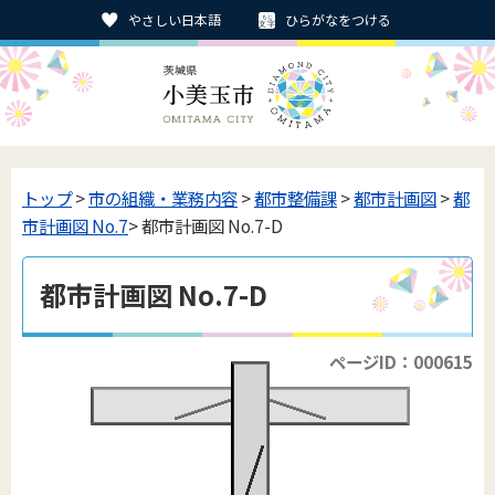
やさしい日本語
ひらがなをつける
トップ
>
市の組織・業務内容
>
都市整備課
>
都市計画図
>
都
市計画図 No.7
> 都市計画図 No.7-D
都市計画図 No.7-D
ページID：000615