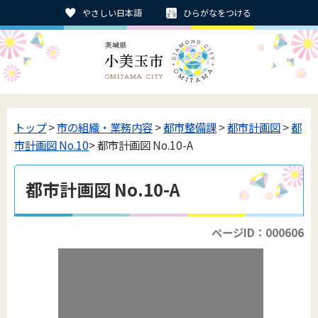
やさしい日本語
ひらがなをつける
トップ
>
市の組織・業務内容
>
都市整備課
>
都市計画図
>
都
市計画図 No.10
> 都市計画図 No.10-A
都市計画図 No.10-A
ページID：000606