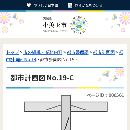
やさしい日本語
ひらがなをつける
トップ
>
市の組織・業務内容
>
都市整備課
>
都市計画図
>
都
市計画図 No.19
> 都市計画図 No.19-C
都市計画図 No.19-C
ページID：000561