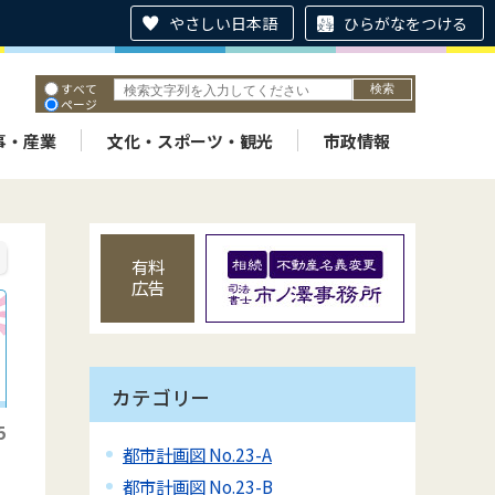
やさしい日本語
ひらがなをつける
すべて
ページ
PDF
ID
事・産業
文化・スポーツ・観光
市政情報
有料
広告
カテゴリー
5
都市計画図 No.23-A
都市計画図 No.23-B