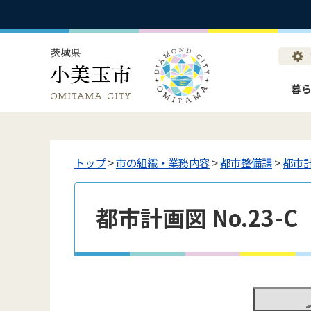
暮
トップ
>
市の組織・業務内容
>
都市整備課
>
都市
都市計画図 No.23-C