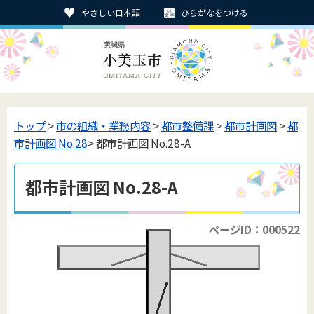
やさしい日本語
ひらがなをつける
トップ
>
市の組織・業務内容
>
都市整備課
>
都市計画図
>
都
市計画図 No.28
> 都市計画図 No.28-A
都市計画図 No.28-A
ページID：000522