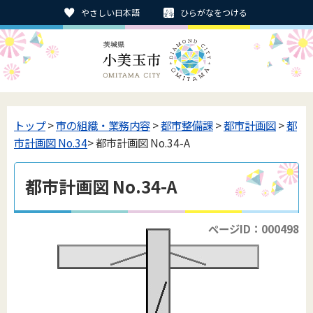
やさしい日本語
ひらがなをつける
トップ
>
市の組織・業務内容
>
都市整備課
>
都市計画図
>
都
市計画図 No.34
> 都市計画図 No.34-A
都市計画図 No.34-A
ページID：000498