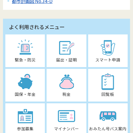
都市計画図 No.34-D
よく利用されるメニュー
緊急・防災
届出・証明
スマート申請
国保・年金
税金
回覧板
参加募集
マイナンバー
おみたん号バス案内