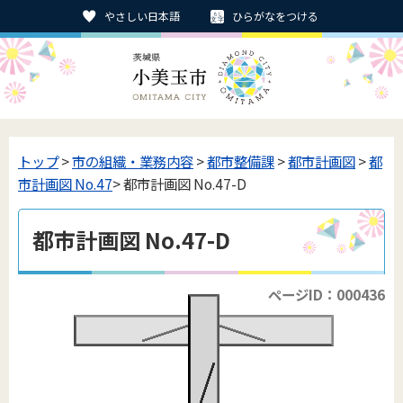
やさしい日本語
ひらがなをつける
トップ
>
市の組織・業務内容
>
都市整備課
>
都市計画図
>
都
市計画図 No.47
> 都市計画図 No.47-D
都市計画図 No.47-D
ページID：000436