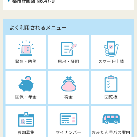
都市計画図 No.47-D
よく利用されるメニュー
緊急・防災
届出・証明
スマート申請
国保・年金
税金
回覧板
参加募集
マイナンバー
おみたん号バス案内