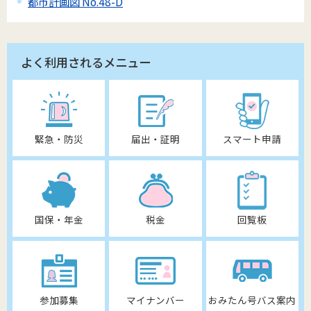
都市計画図 No.48-D
よく利用されるメニュー
緊急・防災
届出・証明
スマート申請
国保・年金
税金
回覧板
参加募集
マイナンバー
おみたん号バス案内