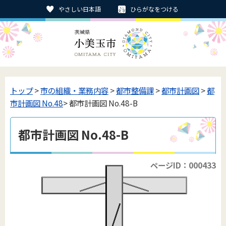
やさしい日本語
ひらがなをつける
トップ
>
市の組織・業務内容
>
都市整備課
>
都市計画図
>
都
市計画図 No.48
> 都市計画図 No.48-B
都市計画図 No.48-B
ページID：000433