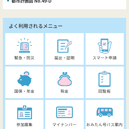
都市計画図 No.49-D
よく利用されるメニュー
緊急・防災
届出・証明
スマート申請
国保・年金
税金
回覧板
参加募集
マイナンバー
おみたん号バス案内