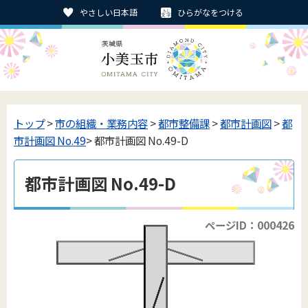
やさしい日本語
ひらがなをつける
トップ
>
市の組織・業務内容
>
都市整備課
>
都市計画図
>
都
市計画図 No.49
> 都市計画図 No.49-D
都市計画図 No.49-D
ページID：000426