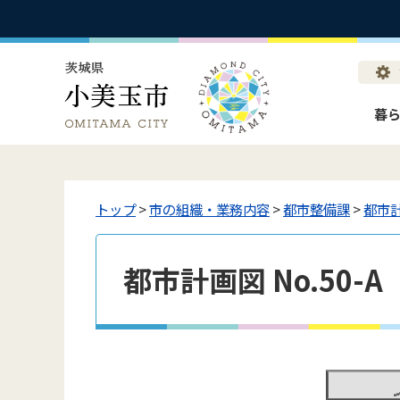
暮
トップ
>
市の組織・業務内容
>
都市整備課
>
都市
都市計画図 No.50-A