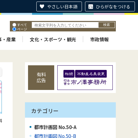
やさしい日本語
ひらがなをつける
すべて
ページ
PDF
ID
事・産業
文化・スポーツ・観光
市政情報
有料
広告
カテゴリー
4
都市計画図 No.50-A
都市計画図 No.50-B