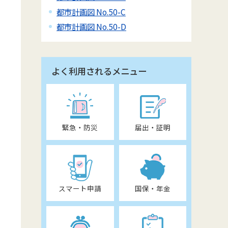
都市計画図 No.50-C
都市計画図 No.50-D
よく利用されるメニュー
緊急・防災
届出・証明
スマート申請
国保・年金