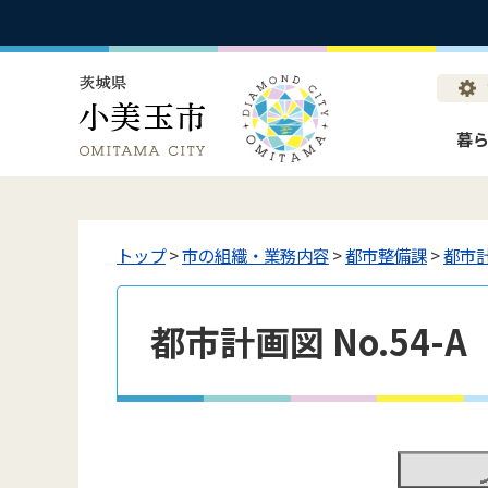
暮
トップ
>
市の組織・業務内容
>
都市整備課
>
都市
都市計画図 No.54-A