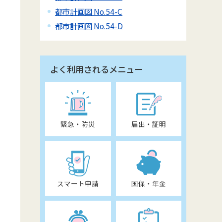
都市計画図 No.54-C
都市計画図 No.54-D
よく利用されるメニュー
緊急・防災
届出・証明
スマート申請
国保・年金