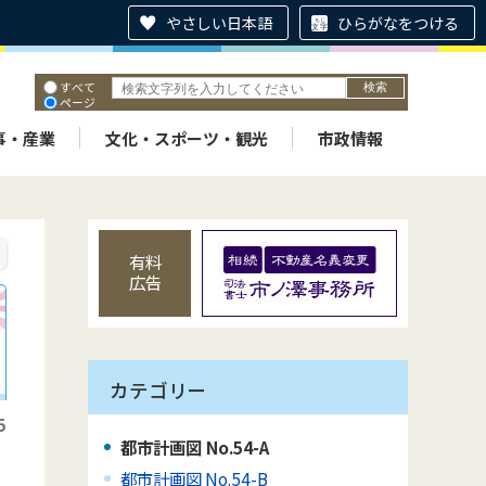
やさしい日本語
ひらがなをつける
すべて
ページ
PDF
ID
事・産業
文化・スポーツ・観光
市政情報
有料
広告
カテゴリー
5
都市計画図 No.54-A
都市計画図 No.54-B