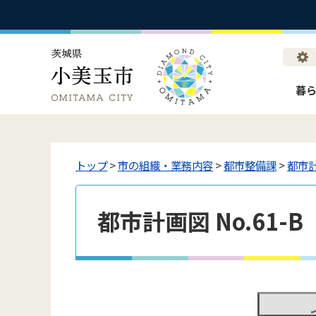
暮
トップ
>
市の組織・業務内容
>
都市整備課
>
都市
都市計画図 No.61-B