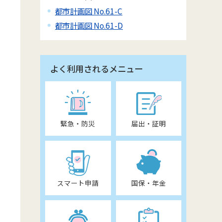
都市計画図 No.61-C
都市計画図 No.61-D
よく利用されるメニュー
緊急・防災
届出・証明
スマート申請
国保・年金