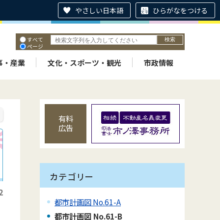
やさしい日本語
ひらがなをつける
すべて
ページ
PDF
ID
事・産業
文化・スポーツ・観光
市政情報
有料
広告
カテゴリー
2
都市計画図 No.61-A
都市計画図 No.61-B