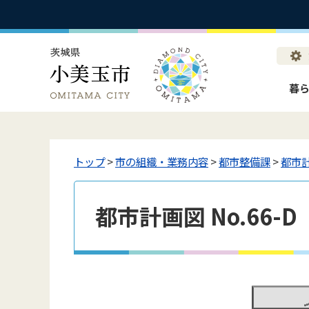
暮
トップ
>
市の組織・業務内容
>
都市整備課
>
都市
都市計画図 No.66-D