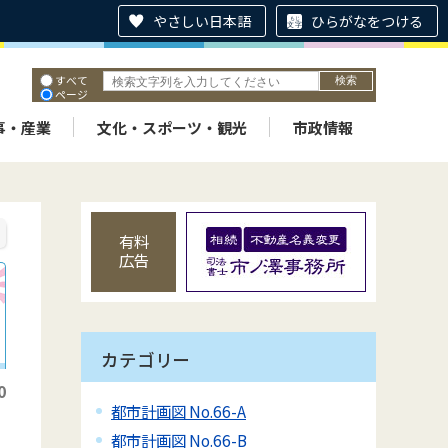
やさしい日本語
ひらがなをつける
すべて
ページ
PDF
ID
事・産業
文化・スポーツ・観光
市政情報
有料
広告
カテゴリー
0
都市計画図 No.66-A
都市計画図 No.66-B