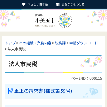
やさしい日本語
ひらがなをつける
トップ
>
市の組織・業務内容
>
税務課
>
申請ダウンロード
> 法人市民税
法人市民税
ページID：000115
更正の請求書(様式第59号)