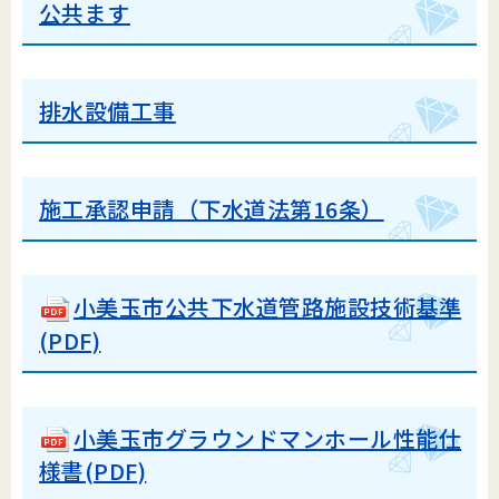
公共ます
排水設備工事
施工承認申請（下水道法第16条）
小美玉市公共下水道管路施設技術基準
(PDF)
小美玉市グラウンドマンホール性能仕
様書(PDF)