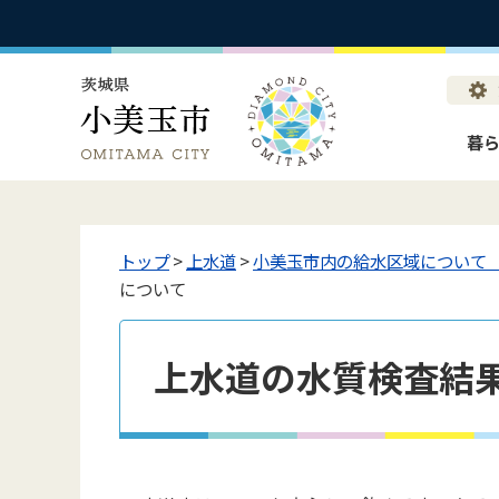
暮
トップ
>
上水道
>
小美玉市内の給水区域について 
について
上水道の水質検査結