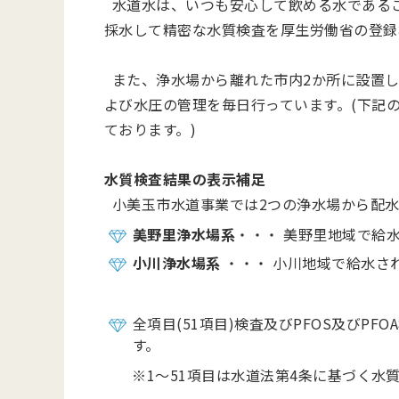
水道水は、いつも安心して飲める水であるこ
採水して精密な水質検査を厚生労働省の登録
また、浄水場から離れた市内2か所に設置し
よび水圧の管理を毎日行っています。(下記
ております。)
水質検査結果の表示補足
小美玉市水道事業では2つの浄水場から配水
美野里浄水場系
・・・ 美野里地域で給
小川浄水場系
・・・ 小川地域で給水さ
全項目(51項目)検査及びPFOS及びP
す。
※1～51項目は水道法第4条に基づく水質