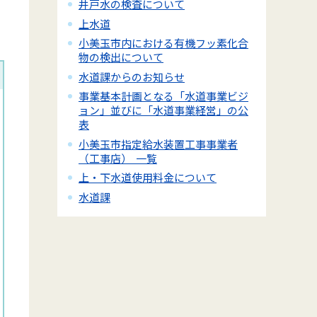
井戸水の検査について
上水道
小美玉市内における有機フッ素化合
物の検出について
水道課からのお知らせ
事業基本計画となる「水道事業ビジ
ョン」並びに「水道事業経営」の公
表
小美玉市指定給水装置工事事業者
（工事店） 一覧
上・下水道使用料金について
水道課