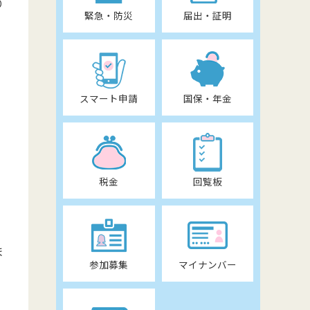
り
緊急・防災
届出・証明
スマート申請
国保・年金
税金
回覧板
ま
参加募集
マイナンバー