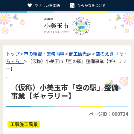
やさしい日本語
ひらがなをつける
トップ
>
市の組織・業務内容
>
商工観光課
>
空のえき 「そ・
ら・ら」
> （仮称）小美玉市「空の駅」整備事業【ギャラリ
ー】
（仮称）小美玉市「空の駅」整備
事業【ギャラリー】
ページID：000724