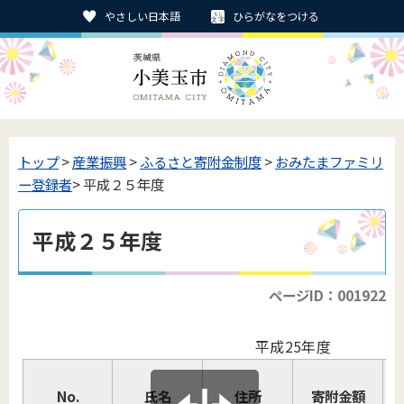
やさしい日本語
ひらがなをつける
トップ
>
産業振興
>
ふるさと寄附金制度
>
おみたまファミリ
ー登録者
> 平成２５年度
平成２５年度
ページID：001922
平成25年度
No.
氏名
住所
寄附金額