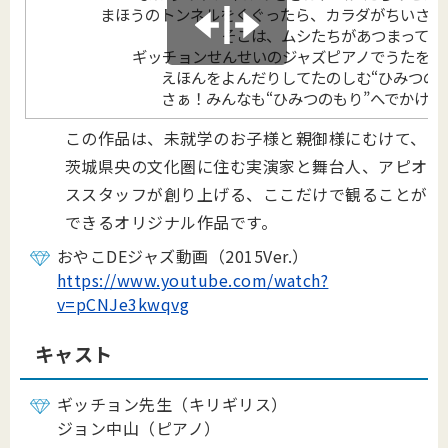
まほうのトンネルをくぐったら、カラダがちいさく
そこは、ムシたちがあつまって
ギッチョンせんせいのジャズピアノでうたをう
えほんをよんだりしてたのしむ“ひみつのも
さぁ！みんなも“ひみつのもり”へでかけよ
この作品は、未就学のお子様と親御様にむけて、
茨城県央の文化圏に住む実演家と舞台人、アピオ
ススタッフが創り上げる、ここだけで観ることが
できるオリジナル作品です。
おやこDEジャズ動画（2015Ver.）
https://www.youtube.com/watch?
v=pCNJe3kwqvg
キャスト
ギッチョン先生（キリギリス）
ジョン中山（ピアノ）