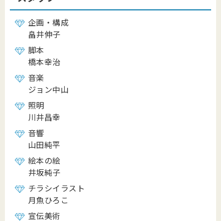
企画・構成
畠井伸子
脚本
橋本幸治
音楽
ジョン中山
照明
川井昌幸
音響
山田純平
絵本の絵
井坂純子
チラシイラスト
月魚ひろこ
宣伝美術