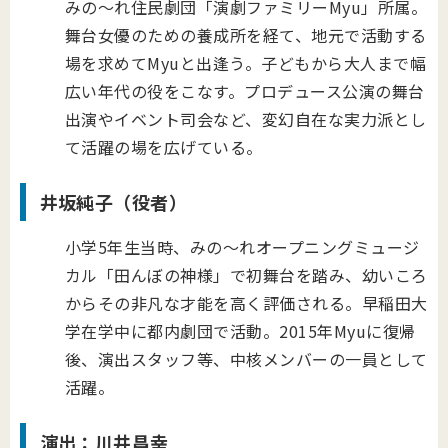
みの～れ住民劇団「演劇ファミリーMyu」所属。
舞台女優のための養成所を経て、地元で活動する
場を求めてMyuと出逢う。子どもから大人まで幅
広い年代の役をこなす。プロデュース公演の舞台
出演やイベント司会など、変幻自在な実力派とし
て活躍の場を広げている。
井坂純子（役者）
小学5年生当時、みの～れオープニングミュージ
カル「田んぼの神様」で初舞台を踏み、幼いころ
からその非凡な才能を高く評価される。早稲田大
学在学中に都内劇団で活動。2015年Myuに復帰
後、演出スタッフ等、中核メンバーの一員として
活躍。
演出：川井昌幸