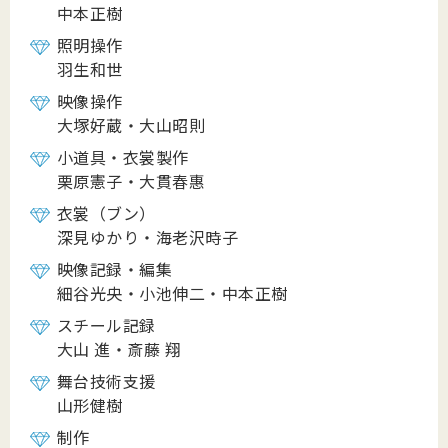
中本正樹
照明操作
羽生和世
映像操作
大塚好蔵・大山昭則
小道具・衣裳製作
栗原憲子・大貫春惠
衣裳（ブン）
深見ゆかり・海老沢時子
映像記録・編集
細谷光央・小池伸二・中本正樹
スチール記録
大山 進・斎藤 翔
舞台技術支援
山形健樹
制作