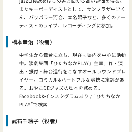
jazzLife誌をはじめ各方面から高い評価を得る。
またキーボーディストとして、サンプラザ中野く
ん、パッパラー河合、本名陽子など、多くのアー
ティストのライブ、レコーディングに参加。
橋本幸治（役者）
中学生から舞台に立ち、現在も県内を中心に活動
中。演劇集団「ひたちなかPLAY」主宰。作・演
出・振付・舞台進行をこなすオールラウンドプレ
イヤー。コミカル&ハートフルな演技に定評があ
る。おやこDEジャズの脚本を務める。
Facebook&インスタグラムあり♪“ひたちなか
PLAY”で検索
武石千絵子（役者）