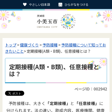
やさしい日本語
ひらがなをつける
トップ
>
健康づくり
>
予防接種
>
予防接種について知ってお
きたいこと
> 定期接種(A類・B類)、任意接種とは？
定期接種(A類・B類)、任意接種と
は？
ページID：002942
予防接種は、大きく
「定期接種」
と
「任意接種」
に
分けられます。法の違い、助成内容、医療機関、健康