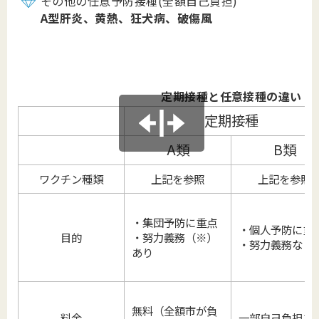
その他の任意予防接種(全額自己負担)
A型肝炎、黄熱、狂犬病、破傷風
定期接種と任意接種の違い
定期接種
A類
B類
ワクチン種類
上記を参照
上記を参照
・集団予防に重点
・個人予防に重
目的
・努力義務（※）
・努力義務なし
あり
無料（全額市が負
料金
一部自己負担あ