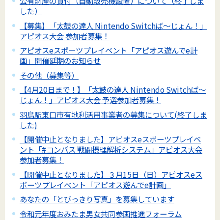
公有財産の貸付（自動販売機設置）について（終了しま
した）
【募集】「太鼓の達人 Nintendo Switchば～じょん！」
アピオス大会 参加者募集！
アピオスeスポーツプレイベント「アピオス遊んでe計
画」開催延期のお知らせ
その他（募集等）
【4月20日まで！】「太鼓の達人 Nintendo Switchば～
じょん！」アピオス大会 予選参加者募集！
羽鳥駅東口市有地利活用事業者の募集について(終了しま
した)
【開催中止となりました】アピオスeスポーツプレイベ
ント「#コンパス 戦闘摂理解析システム」アピオス大会
参加者募集！
【開催中止となりました】３月15日（日）アピオスeス
ポーツプレイベント「アピオス遊んでe計画」
あなたの「とびっきり写真」を募集しています
令和元年度おみたま男女共同参画推進フォーラム