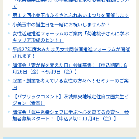
て
第１２回小美玉市ふるさとふれあいまつりを開催します
小美玉市の誕生日を一緒にお祝いしませんか？
女性活躍推進フォーラムのご案内「菊池桃子さんに学ぶ
キャリア形成のヒント」
平成27年度おみたま男女共同参画推進フォーラムが開催
されます！
講演会「妻が僕を変えた日」参加募集！【申込期間：8
月26日（金）～9月9日（金）】
起業・創業を考えている女性の方々へ！セミナーのご案
内
【パブリックコメント】茨城県央地域定住自立圏共生ビ
ジョン（素案）
講演会「眞中秀幸シェフに学ぶ～心を育てる食育～」参
加者募集スタート！【申込〆切：11月4日（金）】