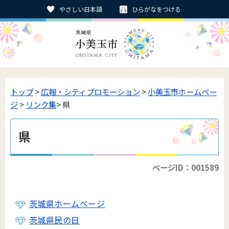
やさしい日本語
ひらがなをつける
トップ
>
広報・シティプロモーション
>
小美玉市ホームペー
ジ
>
リンク集
> 県
県
ページID：001589
茨城県ホームページ
茨城県民の日