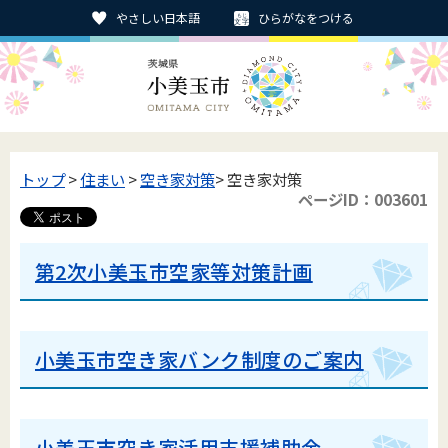
やさしい日本語
ひらがなをつける
トップ
>
住まい
>
空き家対策
> 空き家対策
ページID：003601
第2次小美玉市空家等対策計画
小美玉市空き家バンク制度のご案内
小美玉市空き家活用支援補助金