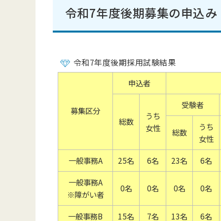
令和7年度後期募集の申込み
令和7年度後期採用試験結果
申込者
受験者
募集区分
うち
総数
うち
女性
総数
女性
一般事務A
25名
6名
23名
6名
一般事務A
0名
0名
0名
0名
※障がい者
一般事務B
15名
7名
13名
6名