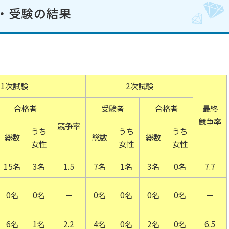
・受験の結果
1次試験
2次試験
合格者
受験者
合格者
最終
競争率
競争率
うち
うち
うち
総数
総数
総数
女性
女性
女性
15名
3名
1.5
7名
1名
3名
0名
7.7
0名
0名
－
0名
0名
0名
0名
－
6名
1名
2.2
4名
0名
2名
0名
6.5