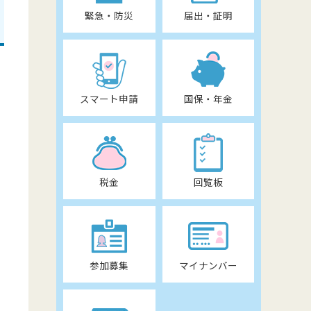
緊急・防災
届出・証明
スマート申請
国保・年金
税金
回覧板
参加募集
マイナンバー