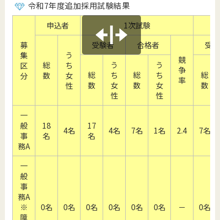
令和7年度追加採用試験結果
申込者
1次試験
募
受験者
合格者
受験
う
集
競
う
う
総
ち
区
争
総
ち
総
ち
総
数
女
分
率
数
女
数
女
数
性
性
性
一
般
18
17
4名
4名
7名
1名
2.4
7名
事
名
名
務A
一
般
事
務A
※
0名
0名
0名
0名
0名
0名
－
0名
障