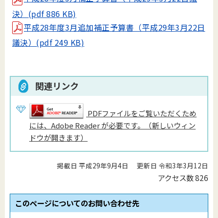
決）(pdf 886 KB)
平成28年度3月追加補正予算書（平成29年3月22日
議決）(pdf 249 KB)
関連リンク
PDFファイルをご覧いただくため
には、Adobe Reader が必要です。（新しいウィン
ドウが開きます）
掲載日 平成29年9月4日
更新日 令和3年3月12日
アクセス数
826
このページについてのお問い合わせ先