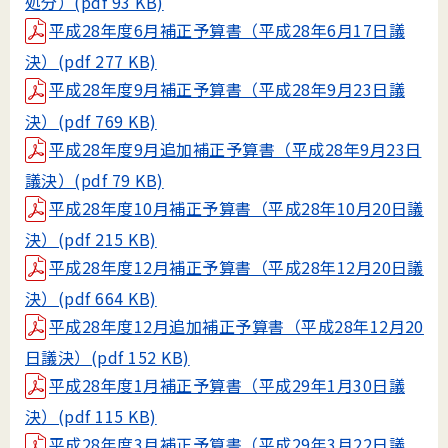
処分）(pdf 93 KB)
平成28年度6月補正予算書（平成28年6月17日議
決）(pdf 277 KB)
平成28年度9月補正予算書（平成28年9月23日議
決）(pdf 769 KB)
平成28年度9月追加補正予算書（平成28年9月23日
議決）(pdf 79 KB)
平成28年度10月補正予算書（平成28年10月20日議
決）(pdf 215 KB)
平成28年度12月補正予算書（平成28年12月20日議
決）(pdf 664 KB)
平成28年度12月追加補正予算書（平成28年12月20
日議決）(pdf 152 KB)
平成28年度1月補正予算書（平成29年1月30日議
決）(pdf 115 KB)
平成28年度3月補正予算書（平成29年3月22日議