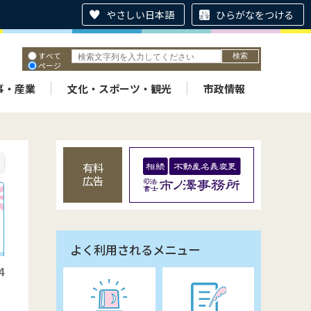
やさしい日本語
ひらがなをつける
すべて
ページ
PDF
ID
事・産業
文化・スポーツ・観光
市政情報
有料
広告
よく利用されるメニュー
4