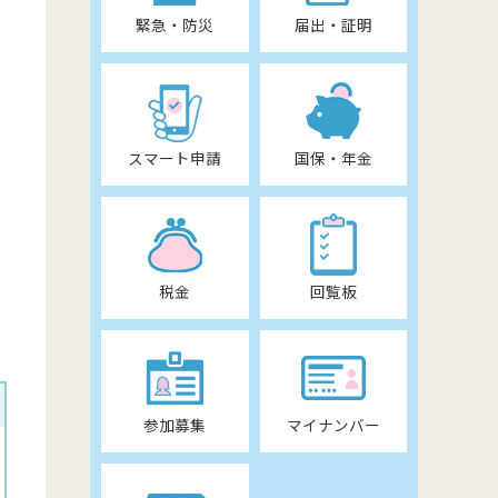
緊急・防災
届出・証明
スマート申請
国保・年金
税金
回覧板
参加募集
マイナンバー