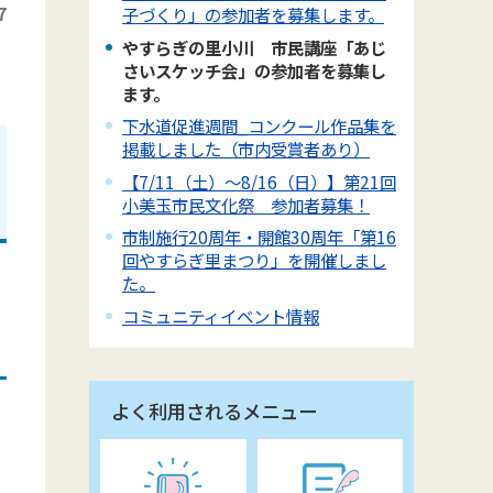
7
子づくり」の参加者を募集します。
やすらぎの里小川 市民講座「あじ
さいスケッチ会」の参加者を募集し
ます。
下水道促進週間_コンクール作品集を
掲載しました（市内受賞者あり）
【7/11（土）～8/16（日）】第21回
小美玉市民文化祭 参加者募集！
市制施行20周年・開館30周年「第16
回やすらぎ里まつり」を開催しまし
た。
コミュニティイベント情報
よく利用されるメニュー