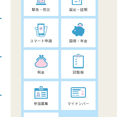
緊急・防災
届出・証明
スマート申請
国保・年金
税金
回覧板
参加募集
マイナンバー