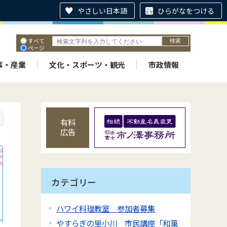
やさしい日本語
ひらがなをつける
すべて
ページ
PDF
ID
事・産業
文化・スポーツ・観光
市政情報
有料
広告
カテゴリー
ハワイ料理教室 参加者募集
やすらぎの里小川 市民講座「和菓