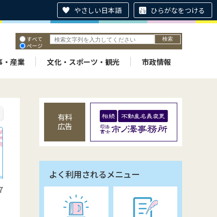
やさしい日本語
ひらがなをつける
すべて
ページ
PDF
ID
事・産業
文化・スポーツ・観光
市政情報
有料
広告
よく利用されるメニュー
7