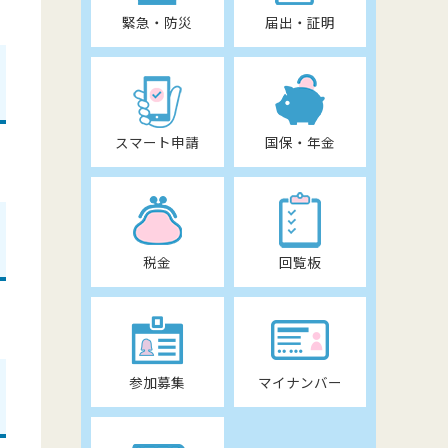
緊急・防災
届出・証明
スマート申請
国保・年金
税金
回覧板
参加募集
マイナンバー