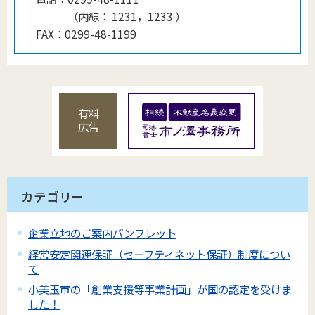
（
内線
：
1231，1233
）
FAX：
0299-48-1199
有料
広告
カテゴリー
企業立地のご案内パンフレット
経営安定関連保証（セーフティネット保証）制度につい
て
小美玉市の「創業支援等事業計画」が国の認定を受けま
した！