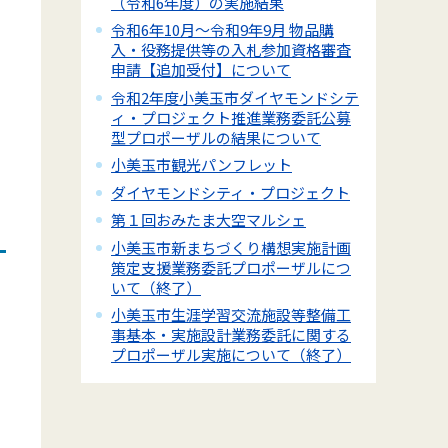
（令和6年度）の実施結果
令和6年10月～令和9年9月 物品購
ポ
入・役務提供等の入札参加資格審査
申請【追加受付】について
令和2年度小美玉市ダイヤモンドシテ
ィ・プロジェクト推進業務委託公募
型プロポーザルの結果について
小美玉市観光パンフレット
ダイヤモンドシティ・プロジェクト
第１回おみたま大空マルシェ
小美玉市新まちづくり構想実施計画
策定支援業務委託プロポーザルにつ
いて（終了）
小美玉市生涯学習交流施設等整備工
事基本・実施設計業務委託に関する
プロポーザル実施について（終了）