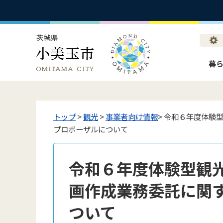
暮
トップ
>
観光
>
事業者向け情報
> 令和６年度体験
プロポーザルについて
令和６年度体験型観
画作成業務委託に関
ついて