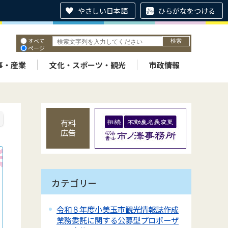
やさしい日本語
ひらがなをつける
すべて
ページ
PDF
ID
事・産業
文化・スポーツ・観光
市政情報
有料
広告
カテゴリー
令和８年度小美玉市観光情報誌作成
業務委託に関する公募型プロポーザ