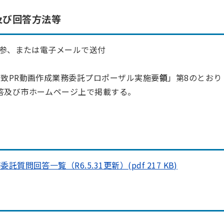
及び回答方法等
持参、または電子メールで送付
誘致PR動画作成業務委託プロポーザル実施要
領
」
第8のとおり
答及び市ホームページ上で掲載する。
問回答一覧（R6.5.31更新）(pdf 217 KB)