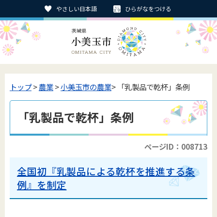
やさしい日本語
ひらがなをつける
トップ
>
農業
>
小美玉市の農業
> 「乳製品で乾杯」条例
「乳製品で乾杯」条例
ページID：008713
全国初『乳製品による乾杯を推進する条
例』を制定