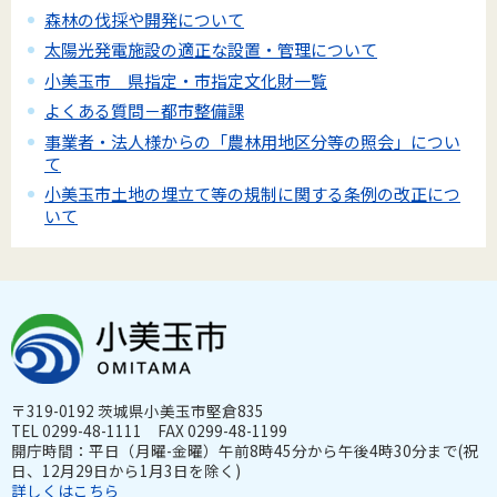
森林の伐採や開発について
太陽光発電施設の適正な設置・管理について
小美玉市 県指定・市指定文化財一覧
よくある質問－都市整備課
事業者・法人様からの「農林用地区分等の照会」につい
て
小美玉市土地の埋立て等の規制に関する条例の改正につ
いて
〒319-0192 茨城県小美玉市堅倉835
TEL 0299-48-1111 FAX 0299-48-1199
開庁時間：平日（月曜-金曜）午前8時45分から午後4時30分まで(祝
日、12月29日から1月3日を除く)
詳しくはこちら