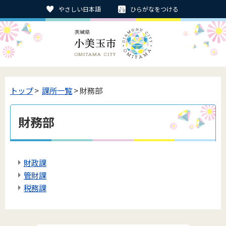
やさしい日本語
ひらがなをつける
トップ
>
課所一覧
> 財務部
財務部
財政課
管財課
税務課